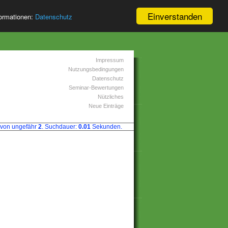
Einverstanden
formationen:
Datenschutz
Impressum
Nutzungsbedingungen
Datenschutz
Seminar-Bewertungen
Nützliches
Neue Einträge
von ungefähr
2
. Suchdauer:
0.01
Sekunden.