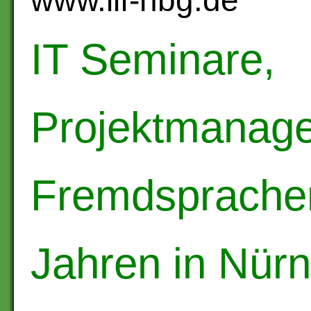
www.lif-nbg.de
IT Seminare,
Projektmanag
Fremdsprachen
Jahren in Nür