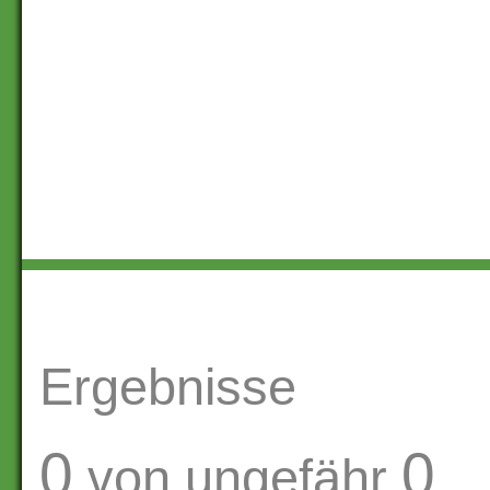
Ergebnisse
0
0
von ungefähr
.