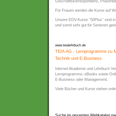
Geschäftskorrespondenz, Präsentat
Für Frauen werden die Kurse auf Wun
Unsere EDV-Kurse ''50Plus'' sind i
und somit sehr gut für Senioren geei
www.teialehrbuch.de
TEIA AG - Lernprogramme zu MS
Technik und E-Business
Internet Akademie und Lehrbuch Verl
Lernprogramme, eBooks sowie Online
E-Business oder Management.
Viele Bücher und Kurse stehen onli
Suche im gesamten Webkatalog na