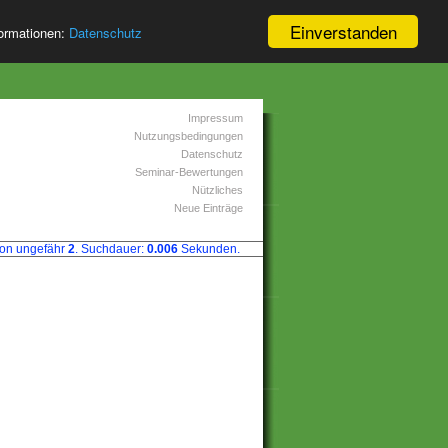
Einverstanden
formationen:
Datenschutz
Impressum
Nutzungsbedingungen
Datenschutz
Seminar-Bewertungen
Nützliches
Neue Einträge
on ungefähr
2
. Suchdauer:
0.006
Sekunden.