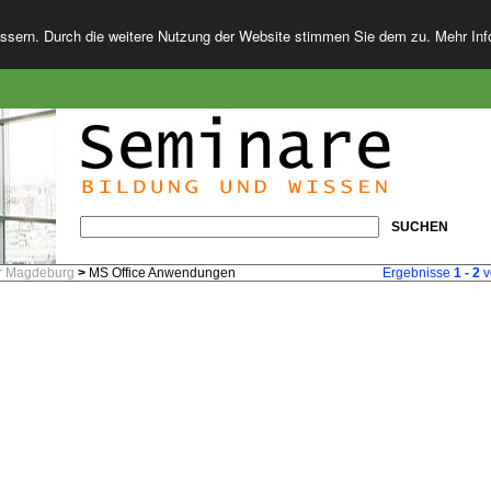
essern. Durch die weitere Nutzung der Website stimmen Sie dem zu. Mehr In
SUCHEN
r Magdeburg
>
MS Office Anwendungen
Ergebnisse
1 - 2
v