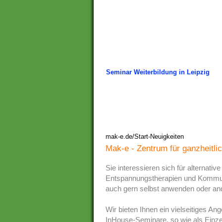
Seminar Weiterbildung in Leipzig
mak-e.de/Start-Neuigkeiten
Mak-e - Zentrum für ganzheitli
Sie interessieren sich für alternati
Entspannungstherapien und Kommun
auch gern selbst anwenden oder an
Wir bieten Ihnen ein vielseitiges An
InHouse-Seminare, so wie als Einze