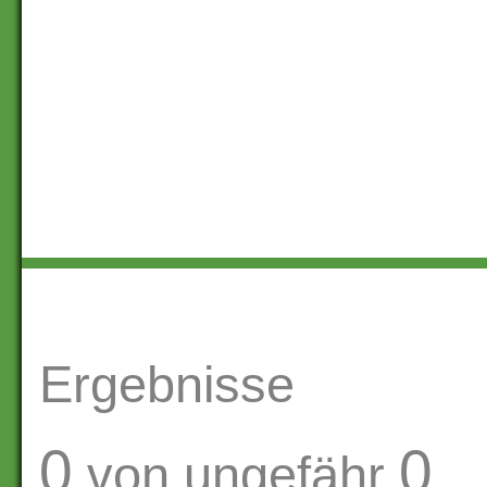
Ergebnisse
0
0
von ungefähr
.