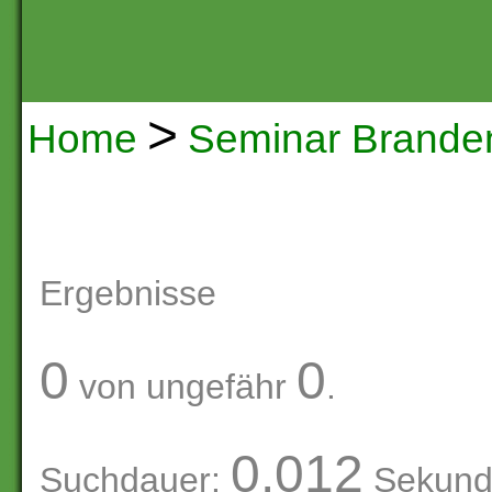
>
Home
Seminar Brande
Ergebnisse
0
0
von ungefähr
.
0.012
Suchdauer:
Sekund