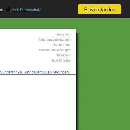
Einverstanden
formationen:
Datenschutz
Impressum
Nutzungsbedingungen
Datenschutz
Seminar-Bewertungen
Nützliches
Neue Einträge
n ungefähr
79
. Suchdauer:
0.018
Sekunden.