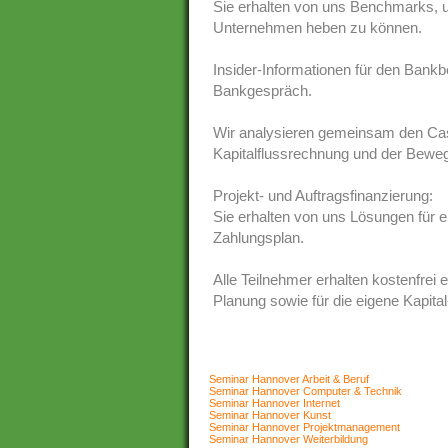
Sie erhalten von uns Benchmarks, um
Unternehmen heben zu können.
Insider-Informationen für den Bankb
Bankgespräch.
Wir analysieren gemeinsam den Cash
Kapitalflussrechnung und der Bewe
Projekt- und Auftragsfinanzierung:
Sie erhalten von uns Lösungen für e
Zahlungsplan.
Alle Teilnehmer erhalten kostenfrei e
Planung sowie für die eigene Kapita
Seminar Hannover Arbeit & Beruf
Seminar Hannover Computer & Technik
Seminar Hannover Internet
Seminar Hannover Kunst
Seminar Hannover Projektmanagement
Seminar Hannover Weiterbildung