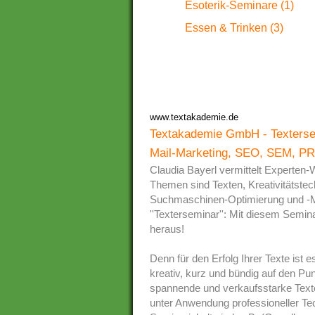
Esoterik-Seminare (1)
Essen & Trinken (3)
www.textakademie.de
Textakademie GmbH - Textersem
Mail-Marketing, SEO, SEM, PR
Claudia Bayerl vermittelt Experten-
Themen sind Texten, Kreativitätste
Suchmaschinen-Optimierung und -Ma
''Texterseminar'': Mit diesem Semin
heraus!
Denn für den Erfolg Ihrer Texte ist
kreativ, kurz und bündig auf den Pu
spannende und verkaufsstarke Texte.
unter Anwendung professioneller Tec