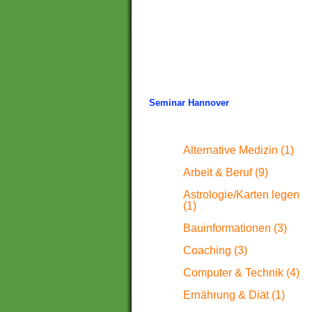
Seminar Hannover
Alternative Medizin (1)
Arbeit & Beruf (9)
Astrologie/Karten legen
(1)
Bauinformationen (3)
Coaching (3)
Computer & Technik (4)
Ernährung & Diät (1)