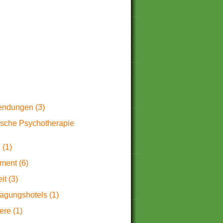
endungen (3)
ische Psychotherapie
 (1)
ment (6)
it (3)
agungshotels (1)
ere (1)