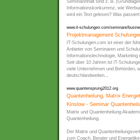
Seminarinhalt sind z. B. (Grundlage
Informationskonkurrenz, wie Werbun
wird ein Text gelesen? Was passier
www.it-schulungen.com/seminare/busine
Projektmanagement Schulunge
IT-Schulungen.com ist einer der füh
Anbieter von Seminaren und Schul
Informationstechnologie, Marketin
Seit über 10 Jahren ist IT-Schulung
viele Unternehmen und Behörden, 
deutschlandweiten...
www.quantensprung2012.org
Quantenheilung, Matrix Energet
Kinslow - Seminar Quantenheil
Matrix und Quantenheilung Akademi
Quantenheilung.
Der Matrix und Quantenheilungsverb
zum Coach, Berater und Energetiker