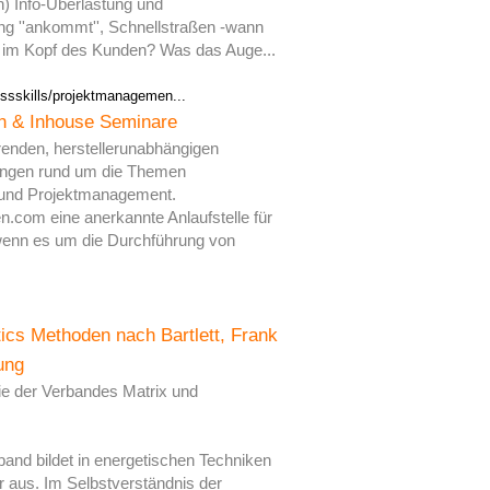
n) Info-Überlastung und
g ''ankommt'', Schnellstraßen -wann
t im Kopf des Kunden? Was das Auge...
ssskills/projektmanagemen...
n & Inhouse Seminare
renden, herstellerunabhängigen
ungen rund um die Themen
g und Projektmanagement.
en.com eine anerkannte Anlaufstelle für
wenn es um die Durchführung von
ics Methoden nach Bartlett, Frank
ung
e der Verbandes Matrix und
and bildet in energetischen Techniken
 aus. Im Selbstverständnis der